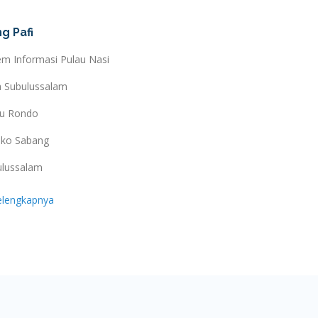
g Pafi
em Informasi Pulau Nasi
a Subulussalam
au Rondo
ko Sabang
ulussalam
elengkapnya