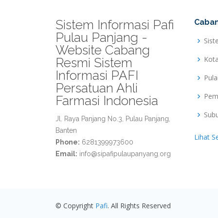
Sistem Informasi Pafi
Caban
Pulau Panjang -
Sist
Website Cabang
Kot
Resmi Sistem
Informasi PAFI
Pul
Persatuan Ahli
Pem
Farmasi Indonesia
Sub
Jl. Raya Panjang No.3, Pulau Panjang,
Banten
Lihat S
Phone:
6281399973600
Email:
info@sipafipulaupanyang.org
© Copyright
Pafi
. All Rights Reserved